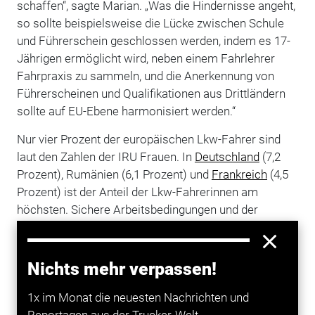
schaffen“, sagte Marian. „Was die Hindernisse angeht,
so sollte beispielsweise die Lücke zwischen Schule
und Führerschein geschlossen werden, indem es 17-
Jährigen ermöglicht wird, neben einem Fahrlehrer
Fahrpraxis zu sammeln, und die Anerkennung von
Führerscheinen und Qualifikationen aus Drittländern
sollte auf EU-Ebene harmonisiert werden.“
Nur vier Prozent der europäischen Lkw-Fahrer sind
laut den Zahlen der IRU Frauen. In
Deutschland
(7,2
Prozent), Rumänien (6,1 Prozent) und
Frankreich
(4,5
Prozent) ist der Anteil der Lkw-Fahrerinnen am
höchsten. Sichere Arbeitsbedingungen und der
Zugang zu gut ausgestatteten Ruhezonen sind die
Hauptanliegen von Frauen. Ihre Verbesserung sei der
Schlüssel, um mehr Frauen für den Beruf zu
Nichts mehr verpassen!
gewinnen.
1x im Monat die neuesten Nachrichten und
Reportagen aus der Trucker-Welt.