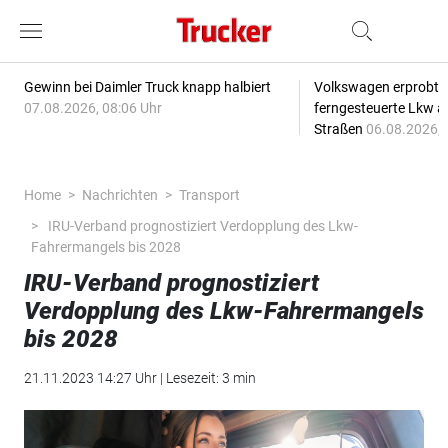
Gewinn bei Daimler Truck knapp halbiert
Volkswagen erprobt 
07.08.2026, 08:06 Uhr
ferngesteuerte Lkw a
Straßen
06.08.2026, 
Home
Nachrichten
Transport
IRU-Verband prognostiziert Verdopplung des Lkw-
Fahrermangels bis 2028
IRU-Verband prognostiziert
Verdopplung des Lkw-Fahrermangels
bis 2028
21.11.2023 14:27 Uhr | Lesezeit: 3 min