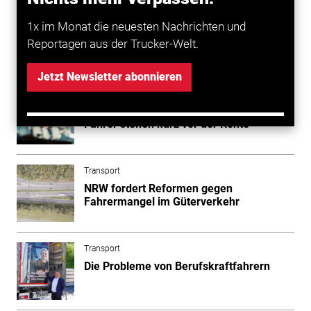
Lücken schließen können.
1x im Monat die neuesten Nachrichten und
Reportagen aus der Trucker-Welt.
Mehr zum Thema entdecken
Jetzt Newsletter abonnieren
Transport
Lkw-Fahrermangel 2025: 39 Prozent der
Fahrer stehen kurz vor der Rente
Transport
NRW fordert Reformen gegen
Fahrermangel im Güterverkehr
Transport
Die Probleme von Berufskraftfahrern