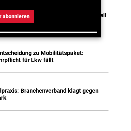
tet weitere Klagewelle gegen Lkw-Kartell
r abonnieren
tscheidung zu Mobilitätspaket:
rpflicht für Lkw fällt
praxis: Branchenverband klagt gegen
rk