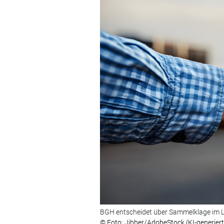
BGH entscheidet über Sammelklage im L
© Foto: Jibber/AdobeStock (KI-generiert