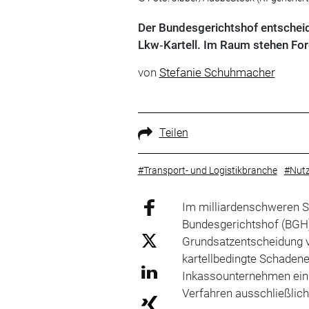
Der Bundesgerichtshof entscheid
Lkw‑Kartell. Im Raum stehen For
von
Stefanie Schuhmacher
Teilen
#Transport- und Logistikbranche
#Nutz
Im milliardenschweren S
Bundesgerichtshof (BGH
Grundsatzentscheidung v
kartellbedingte Schaden
Inkassounternehmen einge
Verfahren ausschließlich