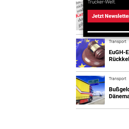
Trucker-Welt.
Transport
BGL lei
Jetzt Newslette
ein
Transport
EuGH-En
Rückkeh
Transport
Bußgeld
Dänema