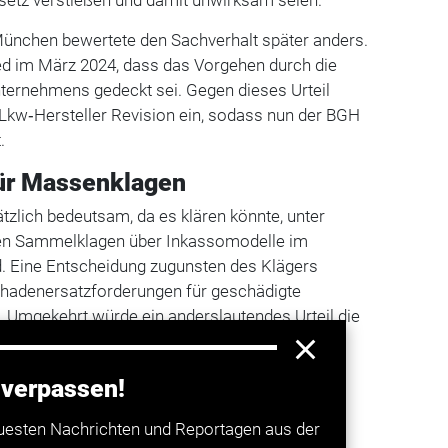
setz verstießen und damit unwirksam seien.
ünchen bewertete den Sachverhalt später anders.
ied im März 2024, dass das Vorgehen durch die
ternehmens gedeckt sei. Gegen dieses Urteil
 Lkw‑Hersteller Revision ein, sodass nun der BGH
.
für Massenklagen
sätzlich bedeutsam, da es klären könnte, unter
n Sammelklagen über Inkassomodelle im
nd. Eine Entscheidung zugunsten des Klägers
hadenersatzforderungen für geschädigte
. Umgekehrt würde ein anderslautendes Urteil die
r Ansprüche deutlich erschweren.
 verpassen!
a entdecken
uesten Nachrichten und Reportagen aus der