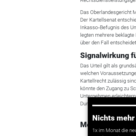
Rechtsdienstleistungsge
Das Oberlandesgericht M
Der Kartellsenat entsch
Inkasso‑Befugnis des Un
legten mehrere beklagte
über den Fall entscheidet
Signalwirkung 
Das Urteil gilt als grund
welchen Voraussetzunge
Kartellrecht zulässig si
könnte den Zugang zu Sc
Unternehmen erleichtern
Durchsetzung gebündelte
Nichts mehr
Mehr zum Them
1x im Monat die ne