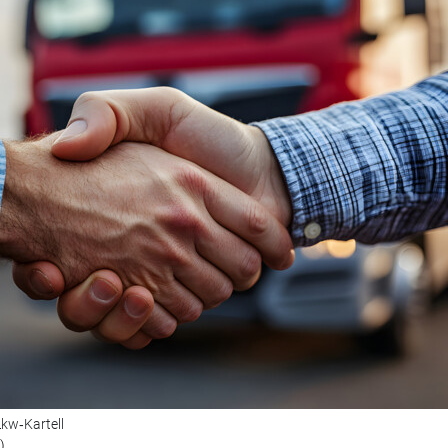
kw‑Kartell
)