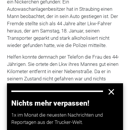
ein Nickerchen gefunden: Ein
Autowaschanlagenbesitzer hat in Straubing einen
Mann beobachtet, der in sein Auto gestiegen ist. Der
Fremde stellte sich als 44 Jahre alter Lkw-Fahrer
heraus, der am Samstag, 18. Januar, seinen
Transporter geparkt und stark alkoholisiert nicht
wieder gefunden hatte, wie die Polizei mitteilte.
Helfen konnte demnach per Telefon die Frau des 44-
Jährigen. Sie ortete den Lkw ihres Mannes gut einen
Kilometer entfernt in einer Nebenstraße. Da er in
seinem Zustand nicht gefahren war und nichts
beschädigt hatte, erwarten den 44-Jährigen keine
Konsequenzen. Nur seinen Schlüssel müsse er sich
bei der Polizei wieder holen, wenn er seinen Rausch
Nichts mehr verpassen!
ausgeschlafen habe.
1x im Monat die neuesten Nachrichten und
Reportagen aus der Trucker-Welt.
Mehr zum Thema entdecken