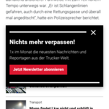
Tempo unterwegs war. „Er ist Schlangenlinien
gefahren, auch durch eine Rettungsgasse und überall
mal angeditscht“, hatte ein Polizeisprecher berichtet.
Die ersten Hinweise auf ihn gingen bei Neuss ein, die
Fahrt endete bei Hagen, als der Lastzug in den
Gegenverkehr geriet. Etwa 50 Autos wurden bei der
Nichts mehr verpassen!
Unfallserie beschädigt und zum Teil völlig zerstört.
1x im Monat die neuesten Nachrichten und
Reportagen aus der Trucker-Welt.
Mehr zum Thema entdecken
Jetzt Newsletter abonnieren
Transport
NRW fordert mehr Lkw-Parkplätze gegen
Seitenstreifenparken
Transport
Mann findet Lkw nicht und schläft in