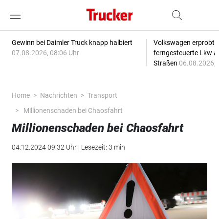
Gewinn bei Daimler Truck knapp halbiert
Volkswagen erprobt 
07.08.2026, 08:06 Uhr
ferngesteuerte Lkw a
Straßen
06.08.2026, 
Home
Nachrichten
Transport
Millionenschaden bei Chaosfahrt
Millionenschaden bei Chaosfahrt
04.12.2024 09:32 Uhr | Lesezeit: 3 min