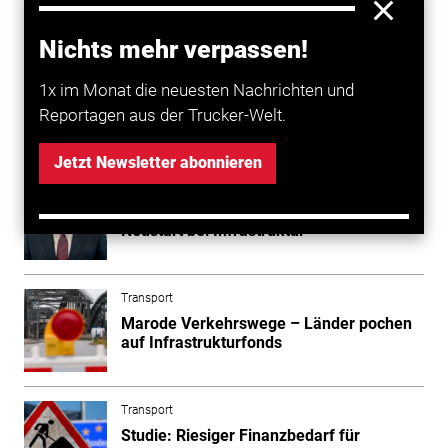
Wissing. Es gebe allenfalls unterschiedliche
Meinungen, was die Ausgestaltung künftiger Konzepte
Nichts mehr verpassen!
angehe oder wie priorisiert werden solle.
1x im Monat die neuesten Nachrichten und
Reportagen aus der Trucker-Welt.
Mehr zum Thema entdecken
Jetzt Newsletter abonnieren
Transport
Verkehrsminister fordern Milliarden für
Neustart bei Infrastruktur
Transport
Marode Verkehrswege – Länder pochen
auf Infrastrukturfonds
Transport
Studie: Riesiger Finanzbedarf für