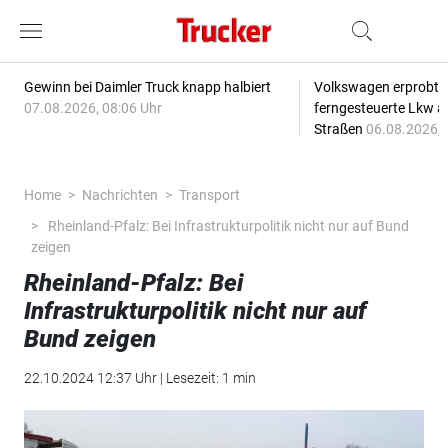
Gewinn bei Daimler Truck knapp halbiert
Volkswagen erprobt 
07.08.2026, 08:06 Uhr
ferngesteuerte Lkw a
Straßen
06.08.2026, 
Home
Nachrichten
Transport
Rheinland-Pfalz: Bei Infrastrukturpolitik nicht nur auf Bund
zeigen
Rheinland-Pfalz: Bei
Infrastrukturpolitik nicht nur auf
Bund zeigen
22.10.2024 12:37 Uhr | Lesezeit: 1 min