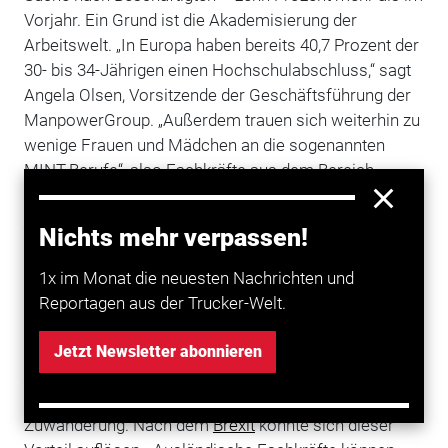
Vorjahr. Ein Grund ist die Akademisierung der
Arbeitswelt. „In Europa haben bereits 40,7 Prozent der
30- bis 34-Jährigen einen Hochschulabschluss,“ sagt
Angela Olsen, Vorsitzende der Geschäftsführung der
ManpowerGroup. „Außerdem trauen sich weiterhin zu
wenige Frauen und Mädchen an die sogenannten
MINT-Berufe“, also Fachkräfte aus dem Bereich
Mathematik, Informatik, Naturwissenschaften und
Technik
.
Nichts mehr verpassen!
Potenzial aus dem Ausland
1x im Monat die neuesten Nachrichten und
Besonders gravierend ist der Fachkräftemangel in
Reportagen aus der Trucker-Welt.
Rumänien, Griechenland, Kroatien und Ungarn.
Vergleichsweise wenig Probleme haben Firmen in
Jetzt Newsletter abonnieren
Großbritannien
, Irland und Norwegen. Diese Länder
profitieren stark von der Freizügigkeit und
Zuwanderung. Nach dem
Brexit
könnte sich dieser