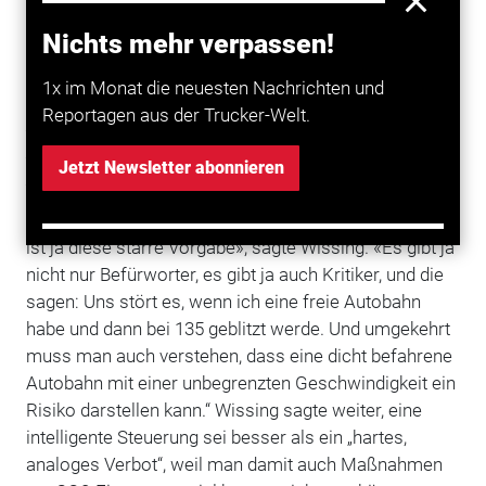
Verlangen der FDP hatte sich die Ampel-Koalition
Nichts mehr verpassen!
gegen ein generellen Tempolimit auf Autobahnen
ausgesprochen.
1x im Monat die neuesten Nachrichten und
Reportagen aus der Trucker-Welt.
Wissing sagte, er setze auf die Nutzung von mehr
digitalen Verkehrsleitsystemen, auf die digitale
Jetzt Newsletter abonnieren
Steuerung von Verkehrsströmen.
„Das, was die Leute am generellen Tempolimit stört,
ist ja diese starre Vorgabe», sagte Wissing. «Es gibt ja
nicht nur Befürworter, es gibt ja auch Kritiker, und die
sagen: Uns stört es, wenn ich eine freie Autobahn
habe und dann bei 135 geblitzt werde. Und umgekehrt
muss man auch verstehen, dass eine dicht befahrene
Autobahn mit einer unbegrenzten Geschwindigkeit ein
Risiko darstellen kann.“ Wissing sagte weiter, eine
intelligente Steuerung sei besser als ein „hartes,
analoges Verbot“, weil man damit auch Maßnahmen