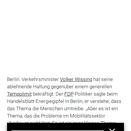
Berlin. Verkehrsminister
Volker Wissing
hat seine
ablehnende Haltung gegenüber einem generellen
Tempolimit
bekräftigt. Der
FDP
-Politiker sagte beim
Handelsblatt-Energiegipfel in Berlin, er verstehe, dass
das Thema die Menschen umtreibe. „Aber es ist ein
Thema, das die Probleme im Mobilitätssektor
überhaupt nicht löst. Es ist ein ganz kleines Thema,
auch wenn es ein sehr emotionales Thema ist.“ Auf