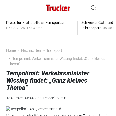
Preise für Kraftstoffe sinken spürbar
Schweizer Gotthard-T
05.08.2026, 16:04 Uhr
teils gesperrt
05.08.2
Home
Nachrichten
Transport
Tempolimit: Verkehrsminister Wissing findet: „Ganz kleines
Thema“
Tempolimit: Verkehrsminister
Wissing findet: „Ganz kleines
Thema“
18.01.2022 08:00 Uhr | Lesezeit: 2 min
Verkehrsminister Wissing sprach sich gegen ein Tempolimit auf