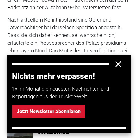
Parkplatz
an der Autobahn 99 bei Vaterstetten fest.
Nach aktuellem Kenntnisstand sind Opfer und
Tatverdächtiger bei derselben
Spedition
angestellt.
Dass sie sich daher kennen, sei wahrscheinlich,
erläuterte ein Pressesprecher des Polizeipräsidiums
Oberbayern Nord. Das Motiv des Tatverdächtigen sei
bislang unklar. Gegen den 50-Jährigen wurde ein
Haftbefehl wegen des Verdachts auf versuchten
Totschlag erlassen. Er kam in Untersuchungshaft.
Nichts mehr verpassen!
Beide Männer stammen aus Rumänien.
1x im Monat die neuesten Nachrichten und
Reportagen aus der Trucker-Welt.
Mehr zum Thema entdecken
Jetzt Newsletter abonnieren
Transport
Mann findet Lkw nicht und schläft in
fremdem Auto