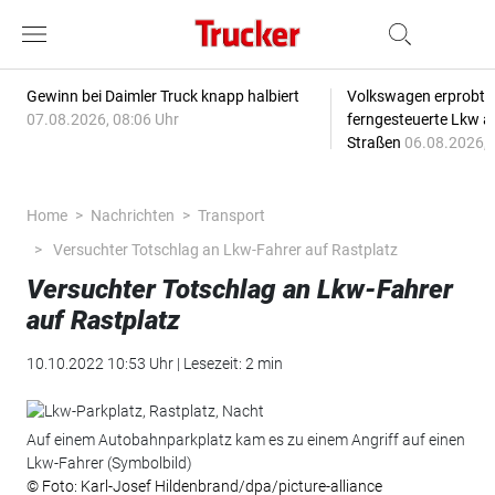
Gewinn bei Daimler Truck knapp halbiert
Volkswagen erprobt 
07.08.2026, 08:06 Uhr
ferngesteuerte Lkw a
Straßen
06.08.2026, 
Home
Nachrichten
Transport
Versuchter Totschlag an Lkw-Fahrer auf Rastplatz
Versuchter Totschlag an Lkw-Fahrer
auf Rastplatz
10.10.2022 10:53 Uhr | Lesezeit: 2 min
Auf einem Autobahnparkplatz kam es zu einem Angriff auf einen
Lkw-Fahrer (Symbolbild)
© Foto: Karl-Josef Hildenbrand/dpa/picture-alliance