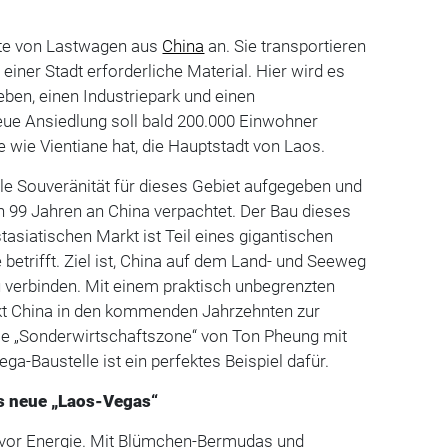
te von Lastwagen aus
China
an. Sie transportieren
einer Stadt erforderliche Material. Hier wird es
ben, einen Industriepark und einen
eue Ansiedlung soll bald 200.000 Einwohner
e wie Vien­tiane hat, die Hauptstadt von Laos.
alle Souveränität für dieses Gebiet aufgegeben und
n 99 Jahren an China verpachtet. Der Bau dieses
siatischen Markt ist Teil eines gigantischen
e betrifft. Ziel ist, China auf dem Land- und Seeweg
 verbinden. Mit einem praktisch unbegrenzten
ekt China in den kommenden Jahrzehnten zur
Die „Sonderwirtschaftszone“ von Ton Pheung mit
a-Baustelle ist ein perfektes Beispiel dafür.
as neue „Laos-Vegas“
 vor Energie. Mit Blümchen-Bermudas und