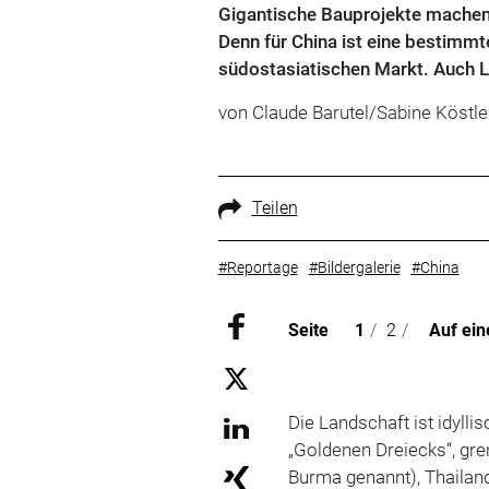
Gigantische Bauprojekte machen 
Denn für China ist eine bestimm
südostasiatischen Markt. Auch L
von Claude Barutel/Sabine Köstle
Teilen
#Reportage
#Bildergalerie
#China
Seite
1
/
2
/
Auf ein
Die Landschaft ist idylli
„Goldenen Dreiecks“, gr
Burma genannt), Thailand