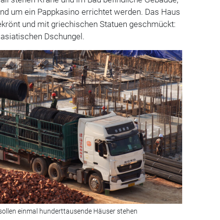
nd um ein Pappkasino errichtet werden. Das Haus
ekrönt und mit griechischen Statuen geschmückt:
 asiatischen Dschungel.
, sollen einmal hunderttausende Häuser stehen