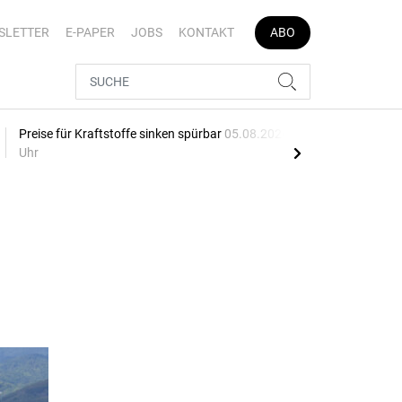
SLETTER
E-PAPER
JOBS
KONTAKT
ABO
Preise für Kraftstoffe sinken spürbar
05.08.2026, 16:04
Schw
Uhr
05.0