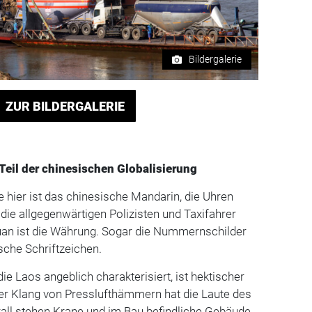
Bildergalerie
ZUR BILDERGALERIE
 Teil der chinesischen Globalisierung
hier ist das chinesische Mandarin, die Uhren
 die allgegenwärtigen Polizisten und Taxifahrer
uan ist die Währung. Sogar die Nummernschilder
sche Schriftzeichen.
die Laos angeblich charakterisiert, ist hektischer
der Klang von Presslufthämmern hat die Laute des
all stehen Krane und im Bau befindliche Gebäude,