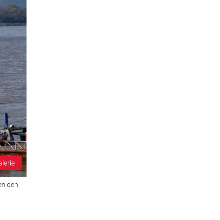
alerie
en den