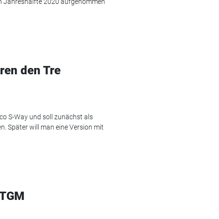
rsten Jahreshälfte 2020 aufgenommen
eren den Tre
co S-Way und soll zunächst als
. Später will man eine Version mit
 eTGM