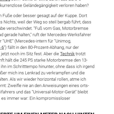
kurrenzlose Geländegängigkeit verloren haben?
m Fuße oder besser gesagt auf der Kuppe. Dort
ns Nichts, weil der Weg so steil bergab führt, dass
aube verschwindet. "Fuß vom Gas, Motorbremse
ad gerade halten," ruft der Mercedes-Werksfahrer
r "UHE" (Mercedes-intern für "Unimog,
 6
") fällt in den 80-Prozent-Abhang, nur der
 jetzt noch im Sitz fest. Aber die
Technik
trotzt
nft hält die 245 PS starke Motorbremse den 13-
 ihn im Schritttempo hinunter, ohne dass ich irgend
er mich ins Lenkrad zu verkrampfen und die
ten. Als wir wieder horizontal rollen, atme ich
rnt: Zweifle nie an den Anweisungen eines orts-
fahrers und das "Universal-Motor-Gerät" bleibt
s es immer war: Ein kompromissloser