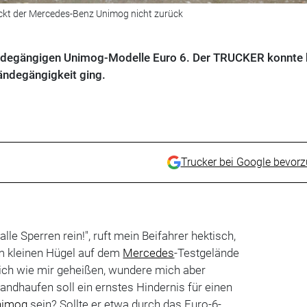
ckt der Mercedes-Benz Unimog nicht zurück
ländegängigen Unimog-Modelle Euro 6. Der TRUCKER konnte 
ändegängigkeit ging.
Trucker bei Google bevor
lle Sperren rein!", ruft mein Beifahrer hektisch,
m kleinen Hügel auf dem
Mercedes
-Testgelände
 ich wie mir geheißen, wundere mich aber
Sandhaufen soll ein ernstes Hindernis für einen
nimog
sein? Sollte er etwa durch das Euro-6-