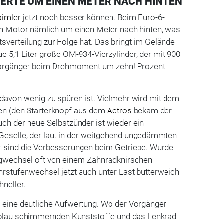
ERTE UM EINEN METER NACH HINTEN
aimler
jetzt noch besser können. Beim Euro-6-
n Motor nämlich um einen Meter nach hinten, was
sverteilung zur Folge hat. Das bringt im Gelände
ue 5,1 Liter große OM-934-Vierzylinder, der mit 900
orgänger beim Drehmoment um zehn! Prozent
avon wenig zu spüren ist. Vielmehr wird mit dem
en (den Starterknopf aus dem
Actros
bekam der
uch der neue Selbstzünder ist wieder ein
 Geselle, der laut in der weitgehend ungedämmten
r sind die Verbesserungen beim Getriebe. Wurde
gwechsel oft von einem Zahnradknirschen
ahrstufenwechsel jetzt auch unter Last butterweich
hneller.
lt eine deutliche Aufwertung. Wo der Vorgänger
 blau schimmernden Kunststoffe und das Lenkrad