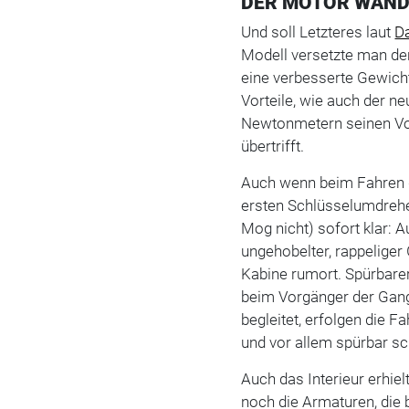
DER MOTOR WAND
Und soll Letzteres laut
D
Modell versetzte man de
eine verbesserte Gewicht
Vorteile, wie auch der ne
Newtonmetern seinen V
übertrifft.
Auch wenn beim Fahren d
ersten Schlüsselumdreh
Mog nicht) sofort klar: A
ungehobelter, rappeliger
Kabine rumort. Spürbare
beim Vorgänger der Gan
begleitet, erfolgen die F
und vor allem spürbar sc
Auch das Interieur erhie
noch die Armaturen, die