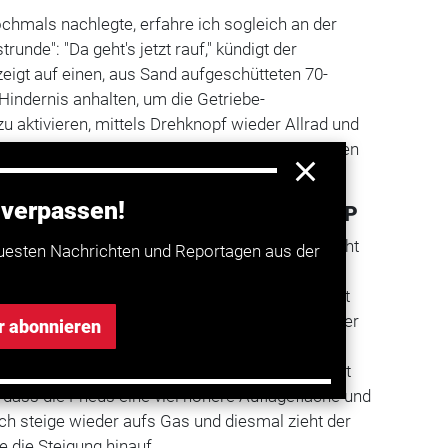
chmals nachlegte, erfahre ich sogleich an der
runde": "Da geht's jetzt rauf," kündigt der
igt auf einen, aus Sand aufgeschütteten 70-
Hindernis anhalten, um die Getriebe-
u aktivieren, mittels Drehknopf wieder Allrad und
, auf's Gas treten und den Motor bei 1500 Touren
 verpassen!
KANLAGE S ORGT IM SAND FÜR GRIP
Steigung an, doch schon nach wenigen Metern geht
uesten Nachrichten und Reportagen aus der
huld daran tragen allerdings die Reifen, die im
ehr finden. Aus solchen Bredouillen heraus hilft
ndruck-Regelanlage "Tirecontrol Plus". Per Taster
r abonnieren
hle ich vom Schlechtwegauf den Sand-Modus.
aus den vier Reifen. Nach knapp einer Minute ist
 dass die Pneus eine viel höhere Auflagefläche und
Ich steige wieder aufs Gas und diesmal zieht der
 die Steigung hinauf.