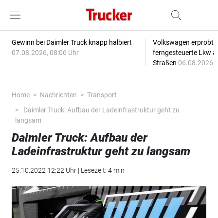
Gewinn bei Daimler Truck knapp halbiert
Volkswagen erprobt 
07.08.2026, 08:06 Uhr
ferngesteuerte Lkw a
Straßen
06.08.2026, 
Home
Nachrichten
Transport
Daimler Truck: Aufbau der Ladeinfrastruktur geht zu
langsam
Daimler Truck: Aufbau der
Ladeinfrastruktur geht zu langsam
25.10.2022 12:22 Uhr | Lesezeit: 4 min