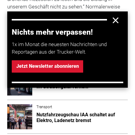
unserem Geschäft nicht zu sehen.“ Normalerweise
folge ihr Geschäft der allgemeinen
Wirtschaft
. „Aber
im Moment gibt es zum ersten Mal seit langer Zeit
eine ziemliche Diskrepanz zwischen unserem Markt
Nichts mehr verpassen!
und der allgemeinen Wirtschaft.“ (tb/dpa)
1x im Monat die neuesten Nachrichten und
Reportagen aus der Trucker-Welt.
Mehr zum Thema entdecken
Jetzt Newsletter abonnieren
Transport
Elektro-Lkw: Dominierende Technologie
im Straßengüterverkehr
Transport
Nutzfahrzeugschau IAA schaltet auf
Elektro, Ladenetz bremst