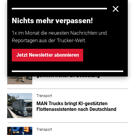
Dashboard selbst zusammenstellen, nach Zeiträumen
strukturieren, Kosten gezielt nachverfolgen und ihre
Daten in einer übersichtlichen Zusammenfassung
Nichts mehr verpassen!
anzeigen lassen. (ste)
1x im Monat die neuesten Nachrichten und
Reportagen aus der Trucker-Welt.
Mehr zum Thema entdecken
Jetzt Newsletter abonnieren
Transport
Flottenmanagement: Kostenkontrolle
gewinnt weiter an Bedeutung
Transport
MAN Trucks bringt KI-gestützten
Flottenassistenten nach Deutschland
Transport