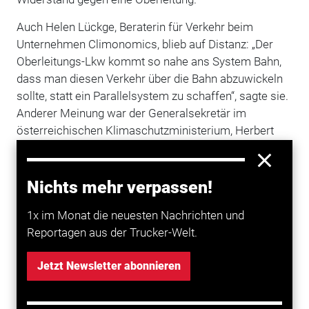
Auch Helen Lückge, Beraterin für Verkehr beim
Unternehmen Climonomics, blieb auf Distanz: „Der
Oberleitungs-Lkw kommt so nahe ans System Bahn,
dass man diesen Verkehr über die Bahn abzuwickeln
sollte, statt ein Parallelsystem zu schaffen“, sagte sie.
Anderer Meinung war der Generalsekretär im
österreichischen Klimaschutzministerium, Herbert
Kasser: „Wenn wir es nicht schaffen den
Straßenverkehr zu elektrifizieren, werden wir die
Klimaziele nicht schaffen“, sagte er. „Oberleitung auf
Nichts mehr verpassen!
der Straße ist ein ganz wichtiges Asset.“
1x im Monat die neuesten Nachrichten und
Drei Preisverzerrungen im Schwerverkehr
Reportagen aus der Trucker-Welt.
Helen Lückge nannte drei Preisverzerrungen im
Jetzt Newsletter abonnieren
Schwerverkehr: Zum einen die Diskrepanz zwischen
tatsächlichen Kosten und Preisen der Verlader. „Der
Kombinierte Verkehr wäre heute schon um 30 Prozent