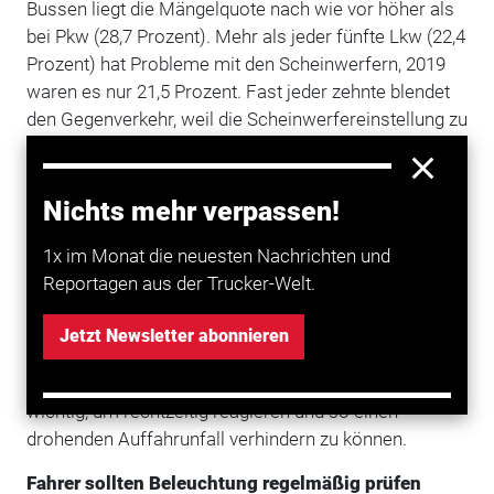
Bussen liegt die Mängelquote nach wie vor höher als
bei Pkw (28,7 Prozent). Mehr als jeder fünfte Lkw (22,4
Prozent) hat Probleme mit den Scheinwerfern, 2019
waren es nur 21,5 Prozent. Fast jeder zehnte blendet
den Gegenverkehr, weil die Scheinwerfereinstellung zu
hoch ist. Bei über vier Prozent der getesteten
Fahrzeuge war ein Hauptscheinwerfer ganz
ausgefallen. Erneut weniger Defekte gab es mit 9,9
Nichts mehr verpassen!
Prozent bei der rückwärtigen Beleuchtung (2019: 10,4
1x im Monat die neuesten Nachrichten und
Prozent). Bei 4,2 Prozent war das Bremslicht nicht in
Reportagen aus der Trucker-Welt.
Ordnung.
Da Lkw die Sicht für die nachfolgenden
Jetzt Newsletter abonnieren
Verkehrsteilnehmer einschränken, sind
funktionierende Rück- und Bremslichter besonders
wichtig, um rechtzeitig reagieren und so einen
drohenden Auffahrunfall verhindern zu können.
Fahrer sollten Beleuchtung regelmäßig prüfen