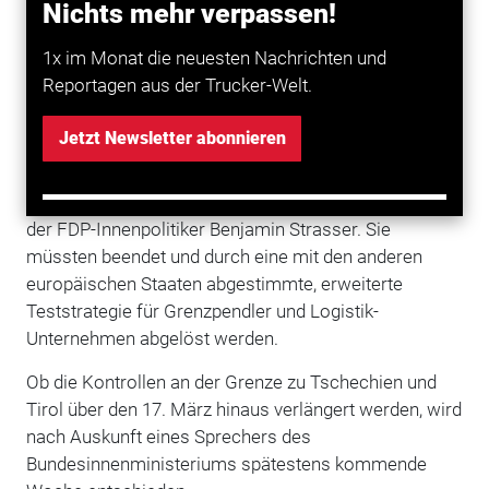
eine verschärfte Testpflicht für Einreisende und ein
Nichts mehr verpassen!
Beförderungsverbot für öffentliche Verkehrsmittel,
1x im Monat die neuesten Nachrichten und
allerdings mit Ausnahmen. Stationäre Kontrollen
Reportagen aus der Trucker-Welt.
wurden nicht angeordnet.
Kritik auch im eigenen Land
Jetzt Newsletter abonnieren
„Die Grenzkontrollen sind eine enorme Last für die
Menschen und die
Unternehmen
in der Region“, sagte
der FDP-Innenpolitiker Benjamin Strasser. Sie
müssten beendet und durch eine mit den anderen
europäischen Staaten abgestimmte, erweiterte
Teststrategie für Grenzpendler und Logistik-
Unternehmen abgelöst werden.
Ob die Kontrollen an der Grenze zu Tschechien und
Tirol über den 17. März hinaus verlängert werden, wird
nach Auskunft eines Sprechers des
Bundesinnenministeriums spätestens kommende