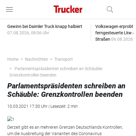
Gewinn bei Daimler Truck knapp halbiert
Volkswagen erprobt 
07.08.2026, 08:06 Uhr
ferngesteuerte Lkw a
Straßen
06.08.2026, 
Home
Nachrichten
Transport
Parlamentspräsidenten schreiben an Schäuble:
Grenzkontrollen beenden
Parlamentspräsidenten schreiben an
Schäuble: Grenzkontrollen beenden
10.03.2021 17:30 Uhr | Lesezeit: 2 min
Derzeit gibt es an mehreren Grenzen Deutschlands Kontrollen,
um die Ausbreitung der Varianten des Coronavirus