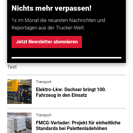
Nichts mehr verpassen!
Mehr zum Thema entdecken
1x im Monat die neuesten Nachrichten und
Transport
Reportagen aus der Trucker-Welt.
Digitalisierung in der Logistik: Das
Nagel Driver Terminal im Test
Jetzt Newsletter abonnieren
Transport
Elektro-Lkw: Dachser bringt 100.
Fahrzeug in den Einsatz
Transport
FMCG-Verlader: Projekt für einheitliche
Standards bei Palettenladehöhen