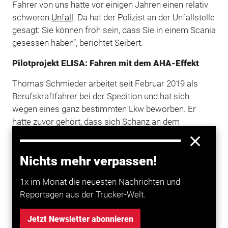
Fahrer von uns hatte vor einigen Jahren einen relativ
schweren
Unfall
. Da hat der Polizist an der Unfallstelle
gesagt: Sie können froh sein, dass Sie in einem Scania
gesessen haben“, berichtet Seibert.
Pilotprojekt ELISA: Fahren mit dem AHA-Effekt
Thomas Schmieder arbeitet seit Februar 2019 als
Berufskraftfahrer bei der Spedition und hat sich
wegen eines ganz bestimmten Lkw beworben. Er
hatte zuvor gehört, dass sich Schanz an dem
Pilotprojekt Elisa beteiligen wird. Bei Elisa
(elektrifizierter, innovativer Schwerverkehr auf
Nichts mehr verpassen!
Autobahnen) sammeln insgesamt fünf OH-Lkw auf
einer mit Oberleitungen ausgerüsteten, elektrifizierten
1x im Monat die neuesten Nachrichten und
Teststrecke auf der A 5 in
Hessen
bis 2022 Daten. Bei
Reportagen aus der Trucker-Welt.
diesem Test soll ausgelotet werden, wie
umweltschonend Straßengütertransport künftig
Jetzt Newsletter abonnieren
funktionieren kann.