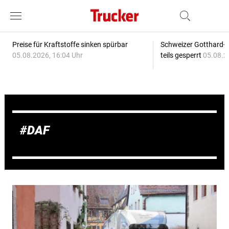
Preise für Kraftstoffe sinken spürbar
Schweizer Gotthard-T
05.08.2026, 16:04 Uhr
teils gesperrt
05.08.2
DAF