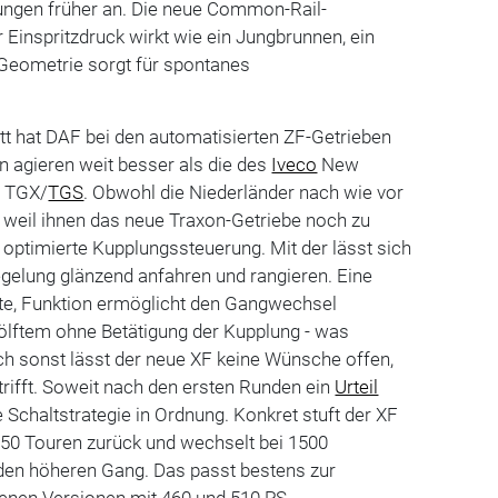
ngen früher an. Die neue Common-Rail-
 Einspritzdruck wirkt wie ein Jungbrunnen, ein
 Geometrie sorgt für spontanes
tt hat DAF bei den automatisierten ZF-Getrieben
en agieren weit besser als die des
Iveco
New
N TGX/
TGS
. Obwohl die Niederländer nach wie vor
, weil ihnen das neue Traxon-Getriebe noch zu
e optimierte Kupplungssteuerung. Mit der lässt sich
gelung glänzend anfahren und rangieren. Eine
nte, Funktion ermöglicht den Gangwechsel
lftem ohne Betätigung der Kupplung - was
Auch sonst lässt der neue XF keine Wünsche offen,
rifft. Soweit nach den ersten Runden ein
Urteil
e Schaltstrategie in Ordnung. Konkret stuft der XF
050 Touren zurück und wechselt bei 1500
en höheren Gang. Das passt bestens zur
renen Versionen mit 460 und 510 PS.