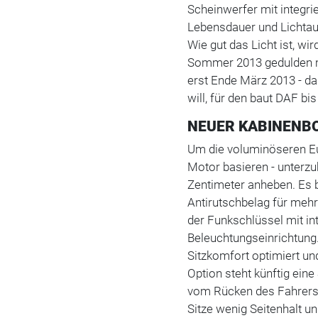
Scheinwerfer mit integri
Lebensdauer und Lichtau
Wie gut das Licht ist, wi
Sommer 2013 gedulden mü
erst Ende März 2013 - da
will, für den baut DAF bi
NEUER KABINENB
Um die voluminöseren Eu
Motor basieren - unterz
Zentimeter anheben. Es b
Antirutschbelag für mehr 
der Funkschlüssel mit in
Beleuchtungseinrichtung
Sitzkomfort optimiert un
Option steht künftig eine
vom Rücken des Fahrers 
Sitze wenig Seitenhalt u