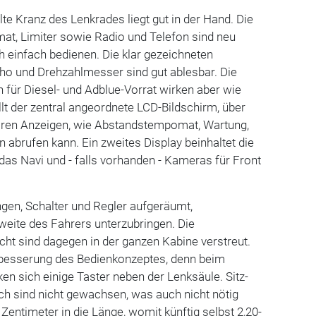
te Kranz des Lenkrades liegt gut in der Hand. Die
at, Limiter sowie Radio und Telefon sind neu
ch einfach bedienen. Die klar gezeichneten
ho und Drehzahlmesser sind gut ablesbar. Die
n für Diesel- und Adblue-Vorrat wirken aber wie
lt der zentral angeordnete LCD-Bildschirm, über
mären Anzeigen, wie Abstandstempomat, Wartung,
 abrufen kann. Ein zweites Display beinhaltet die
 das Navi und - falls vorhanden - Kameras für Front
ngen, Schalter und Regler aufgeräumt,
fweite des Fahrers unterzubringen. Die
icht sind dagegen in der ganzen Kabine verstreut.
rbesserung des Bedienkonzeptes, denn beim
ken sich einige Taster neben der Lenksäule. Sitz-
ch sind nicht gewachsen, was auch nicht nötig
Zentimeter in die Länge, womit künftig selbst 2,20-