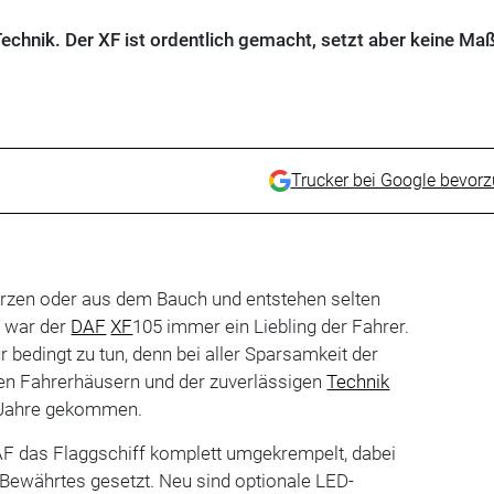
Technik. Der XF ist ordentlich gemacht, setzt aber keine Ma
Trucker bei Google bevor
zen oder aus dem Bauch und entstehen selten
t war der
DAF
XF
105 immer ein Liebling der Fahrer.
r bedingt zu tun, denn bei aller Sparsamkeit der
en Fahrerhäusern und der zuverlässigen
Technik
e Jahre gekommen.
F das Flaggschiff komplett umgekrempelt, dabei
f Bewährtes gesetzt. Neu sind optionale LED-