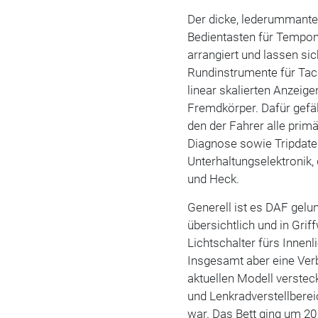
Der dicke, lederummantel
Bedientasten für Tempom
arrangiert und lassen si
Rundinstrumente für Tac
linear skalierten Anzeige
Fremdkörper. Dafür gefäl
den der Fahrer alle pri
Diagnose sowie Tripdaten
Unterhaltungselektronik,
und Heck.
Generell ist es DAF gelu
übersichtlich und in Grif
Lichtschalter fürs Innenl
Insgesamt aber eine Ve
aktuellen Modell verstec
und Lenkradverstellberei
war. Das Bett ging um 20 