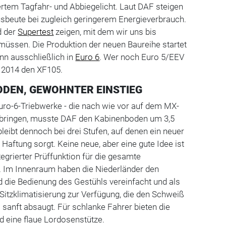
ertem Tagfahr- und Abbiegelicht. Laut DAF steigen
sbeute bei zugleich geringerem Energieverbrauch.
rd der
Supertest
zeigen, mit dem wir uns bis
ssen. Die Produktion der neuen Baureihe startet
nn ausschließlich in
Euro 6
. Wer noch Euro 5/EEV
s 2014 den XF105.
ODEN, GEWOHNTER EINSTIEG
ro-6-Triebwerke - die nach wie vor auf dem MX-
ubringen, musste DAF den Kabinenboden um 3,5
leibt dennoch bei drei Stufen, auf denen ein neuer
Haftung sorgt. Keine neue, aber eine gute Idee ist
tegrierter Prüffunktion für die gesamte
. Im Innenraum haben die Niederländer den
d die Bedienung des Gestühls vereinfacht und als
 Sitzklimatisierung zur Verfügung, die den Schweiß
sanft absaugt. Für schlanke Fahrer bieten die
nd eine flaue Lordosenstütze.