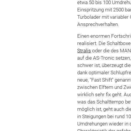
etwa 50 bis 100 Umdrehu
Einspritzung mit 2500 bar
Turbolader mit variabler
Ansprechverhalten.
Einen enormen Fortschri
realisiert. Die Schaltbox
Stralis
oder die des MA
auf die AS-Tronic setzen
schwer ist, überzeugt di
dank optimaler Schlupfre
neue, "Fast Shift" genan
zwischen Elftem und Zwö
wirklich sehr fix geht. 
was das Schalttempo bet
möglich ist, geht auch di
in Steigungen bei rund 1
Umdrehungen wieder in d
Charakteristik der gefah