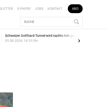
SLETTER
E-PAPER
JOBS
KONTAKT
ABO
Schweizer Gotthard-Tunnel wird nachts teils gesperrt
Ver
05.08.2026, 14:10 Uhr
Aug