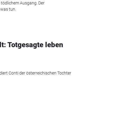
t tödlichem Ausgang. Der
twas tun.
lt: Totgesagte leben
ert Conti der österreichischen Tochter