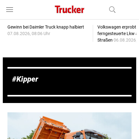
Gewinn bei Daimler Truck knapp halbiert
Volkswagen erprobt 
07.08.2026, 08:06 Uhr
ferngesteuerte Lkw a
Straßen
06.08.2026, 
Kipper