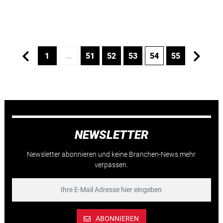
1
…
51
52
53
54
55
NEWSLETTER
Newsletter abonnieren und keine Branchen-News mehr
verpassen.
ABONNIEREN