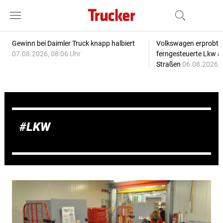
Gewinn bei Daimler Truck knapp halbiert
Volkswagen erprobt 
07.08.2026, 08:06 Uhr
ferngesteuerte Lkw a
Straßen
06.08.2026, 
LKW