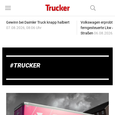
Gewinn bei Daimler Truck knapp halbiert
Volkswagen erprobt 
07.08.2026, 08:06 Uhr
ferngesteuerte Lkw a
Straßen
06.08.2026, 
TRUCKER